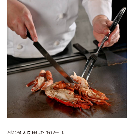
特選A5黒毛和牛と