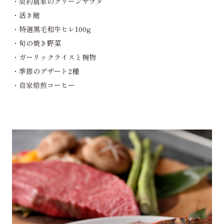
・契約農家のグリーンサラダ
・活き鮑
・特選黒毛和牛ヒレ100g
・旬の焼き野菜
・ガーリックライスと椀物
・季節のデザート2種
・自家焙煎コーヒー