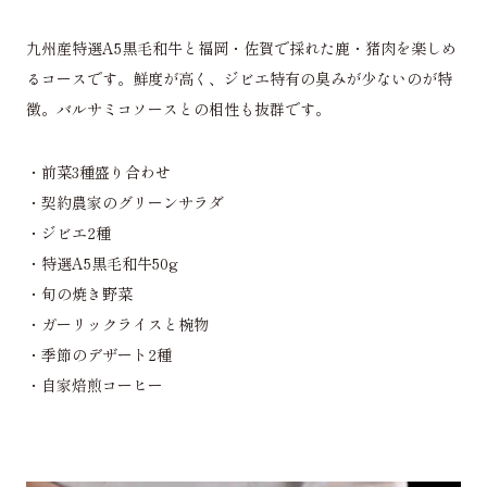
九州産特選A5黒毛和牛と福岡・佐賀で採れた鹿・猪肉を楽しめ
るコースです。鮮度が高く、ジビエ特有の臭みが少ないのが特
徴。バルサミコソースとの相性も抜群です。
・前菜3種盛り合わせ
・契約農家のグリーンサラダ
・ジビエ2種
・特選A5黒毛和牛50g
・旬の焼き野菜
・ガーリックライスと椀物
・季節のデザート2種
・自家焙煎コーヒー