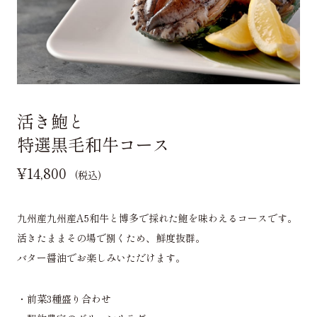
活き鮑と
特選黒毛和牛コース
¥14,800
(税込)
九州産九州産A5和牛と博多で採れた鮑を味わえるコースです。
活きたままその場で捌くため、鮮度抜群。
バター醤油でお楽しみいただけます。
・前菜3種盛り合わせ