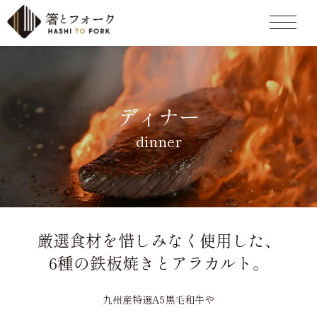
ディナー
dinner
厳選食材を惜しみなく使用した、
6種の鉄板焼きとアラカルト。
九州産特選A5黒毛和牛や