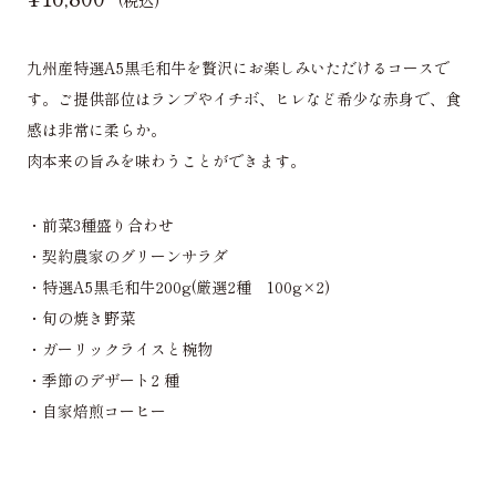
九州産特選A5黒毛和牛を贅沢にお楽しみいただけるコースで
す。ご提供部位はランプやイチボ、ヒレなど希少な赤身で、食
感は非常に柔らか。
肉本来の旨みを味わうことができます。
・前菜3種盛り合わせ
・契約農家のグリーンサラダ
・特選A5黒毛和牛200g(厳選2種 100g×2)
・旬の焼き野菜
・ガーリックライスと椀物
・季節のデザート2 種
・自家焙煎コーヒー