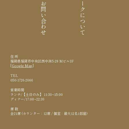
ご予約・お問い合わせ
箸とフォークについて
住 所
福岡県福岡市中央区西中洲5-28 Mビル3F
[
Google Map
]
TEL
050-1726-2066
営業時間
ランチ/【土日のみ】 11:30~15:00
ディナー/17:00~22:30
席 数
全21席 (カウンター：12席 / 個室：最大12名1部屋)